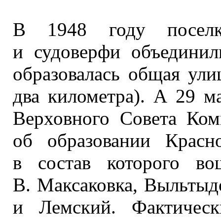
В
1948 году
поселк
и судоверфи
объедини
образовалась общая ули
два километра).
А 29
м
Верховного Совета Ко
об образовании
Красноз
в состав
которого вош
В. Максаковка,
Выльтыдо
и Лемский.
Фактически