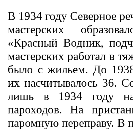
В
1934 году
Северное ре
мастерских образова
«Красный Водник, подч
мастерских работал
в тя
было
с жильем.
До 193
их насчитывалось
36. С
лишь в
1934 году
нач
пароходов.
На пристан
паромную переправу.
В 