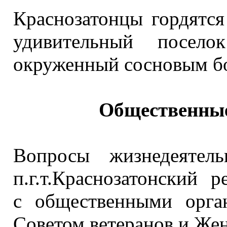
Краснозатонцы гордятся
удивительный посел
окруженный
сосновым б
Общественные
Вопросы жизнедеятель
п.г.т.Краснозатонский 
с общественными
орган
Советом ветеранов
и Жен