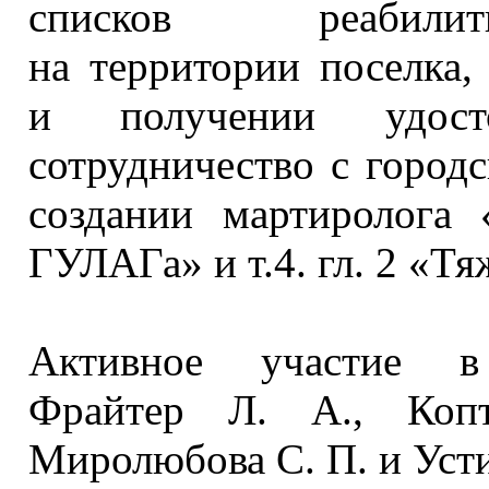
списков реабилит
на территории
поселка,
и получении
удостов
сотрудничество
с город
создании мартиролога 
ГУЛАГа» и т.4.
гл. 2
«Тяж
Активное участие
в
Фрайтер Л. А.,
Коп
Миролюбова С. П.
и Уст