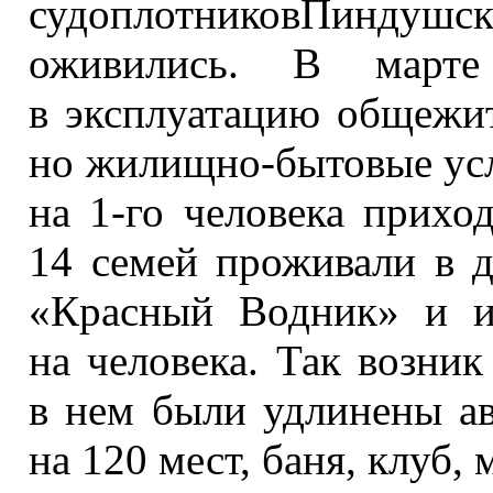
судоплотниковПиндушс
оживились.
В марте
в эксплуатацию
общежи
но жилищно-бытовые
усл
на 1-го человека прихо
14 семей
проживали
в 
«Красный Водник»
и 
на человека.
Так возник
в нем
были удлинены ав
на
120 мест,
баня, клуб, 