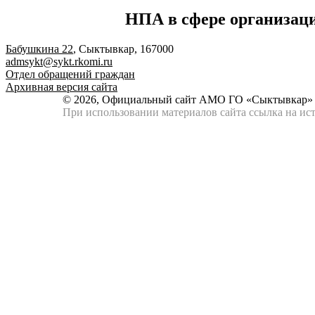
НПА в сфере организац
Бабушкина 22
, Сыктывкар, 167000
admsykt@sykt.rkomi.ru
Отдел обращений граждан
Архивная версия сайта
© 2026, Официальный сайт АМО ГО «Сыктывкар»
При использовании материалов сайта ссылка на ист