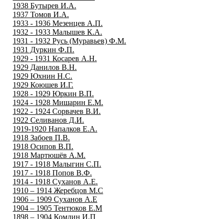
1938 Бутырев И.А.
1937 Томов И.А.
1933 - 1936 Мезенцев А.П.
1932 - 1933 Малышев К.А.
1931 - 1932 Русь (Муравьев) Ф.М.
1931 Дуркин Ф.П.
1929 - 1931 Косарев А.Н.
1929 Данилов В.Н.
1929 Юхнин Н.С.
1929 Коюшев И.Г.
1928 - 1929 Юркин В.П.
1924 - 1928 Мишарин Е.М.
1922 - 1924 Сорвачев В.И.
1922 Селиванов Д.И.
1919-1920 Напалков Е.А.
1918 Забоев П.В.
1918 Осипов В.П.
1918 Мартюшёв А.М.
1917 - 1918 Малыгин С.П.
1917 - 1918 Попов В.Ф.
1914 - 1918 Суханов А.Е.
1910 – 1914 Жеребцов М.С
1906 – 1909 Суханов А.Е
1904 – 1905 Тентюков Е.М
1898 – 1904 Комлин И.П