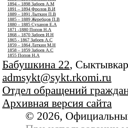
1894 – 1898 Забоев А.М
1891 – 1894 Фролов В.И
1889 – 1891 Лыткин П.В
1885 – 1889 Жеребцов П.В
1880 – 1885 Суханов Е.А
1871 -1880 Попов Н.А
1868 – 1870 Забоев И.Н
1865 - 1867 Забоев А.С
1859 – 1864 Латкин М.Н
1858 – 1859 Забоев А.С
1855 Попов Н.А
Бабушкина 22
, Сыктывкар
admsykt@sykt.rkomi.ru
Отдел обращений гражда
Архивная версия сайта
© 2026, Официальны