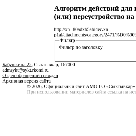
Алгоритм действий для 
(или) переустройство 
http://xn--80adxb5abi4ec.xn--
p1ai/attachments/category/
Фильтр
Фильтр по заголовку
Бабушкина 22
, Сыктывкар, 167000
admsykt@sykt.rkomi.ru
Отдел обращений граждан
Архивная версия сайта
© 2026, Официальный сайт АМО ГО «Сыктывкар»
При использовании материалов сайта ссылка на ист