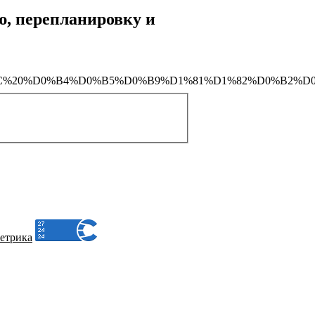
ю, перепланировку и
%82%D0%BC%20%D0%B4%D0%B5%D0%B9%D1%81%D1%82%D