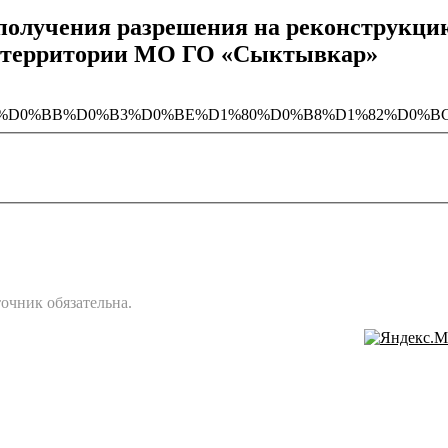
получения разрешения на реконструкци
на территории МО ГО «Сыктывкар»
2471/%D0%90%D0%BB%D0%B3%D0%BE%D1%80%D0%B8%D1
очник обязательна.