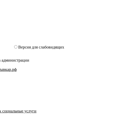
Версия для слабовидящих
та администрации
ктывкар.рф
х социальные услуги